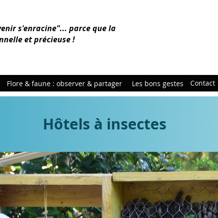
venir s'enracine"... parce que la
nnelle et précieuse !
Contact
Flore & faune : observer & partager
Les bons gestes
Hôtels à insectes