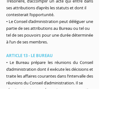
Trésorière, d’accomplir un acte qui entre dans
ses attributions d’après les statuts et dont il
contesterait l’opportunité.
• Le Conseil d’administration peut déléguer une
partie de ses attributions au Bureau ou tel ou
tel de ses pouvoirs pour une durée déterminée
à l’un de ses membres.
ARTICLE 13 - LE BUREAU
• Le Bureau prépare les réunions du Conseil
d’administration dont il exécute les décisions et
traite les affaires courantes dans l’intervalle des
réunions du Conseil d’administration. Il se
réunit autant que nécessaire sur convocation
du Président.
• Le Président/la Présidente réunit et préside le
Conseil d’administration et le Bureau. Il peut
déléguer ses pouvoirs sur avis du Conseil à un
autre membre du Conseil. Le/la Président est
chargé(e) de la correspondance, des archives et
de toutes les tâches administratives. Il ou elle