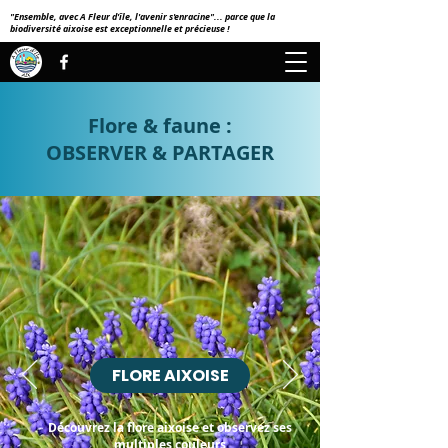
"Ensemble, avec A Fleur d'île, l'avenir s'enracine"... parce que la
biodiversité aixoise est exceptionnelle et précieuse !
Flore & faune :
OBSERVER & PARTAGER
FLORE AIXOISE
Découvrez la flore aixoise et observez ses
multiples couleurs