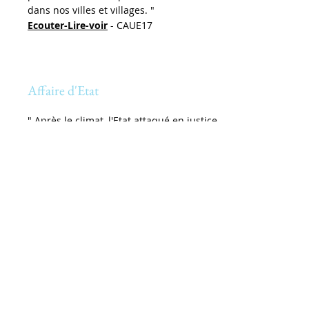
dans nos villes et villages. "
Ecouter-Lire-voir
- CAUE17
Affaire d'Etat
" Après le climat, l'Etat attaqué en justice
sur la perte de la biodiversité "
Lire
- Novethic
Glyphosate
Les conséquences de l'utilisation des
pesticides sont désormais
scientifiquement prouvées.
Lire
- Reporterre